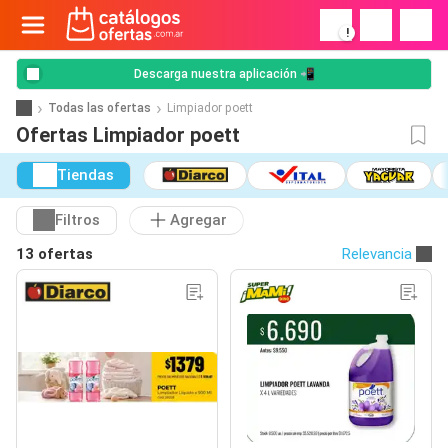
!
Descarga nuestra aplicación 📲
Todas las ofertas
Limpiador poett
Ofertas Limpiador poett
Tiendas
Filtros
Agregar
13 ofertas
Relevancia