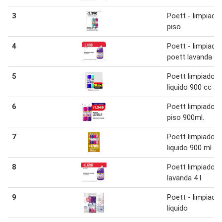
3
Poett - limpiado
piso
4
Poett - limpiado
poett lavanda
5
Poett limpiador
liquido 900 cc
6
Poett limpiador 
piso 900ml.
7
Poett limpiador
liquido 900 ml
8
Poett limpiador
lavanda 4 l
9
Poett - limpiado
liquido