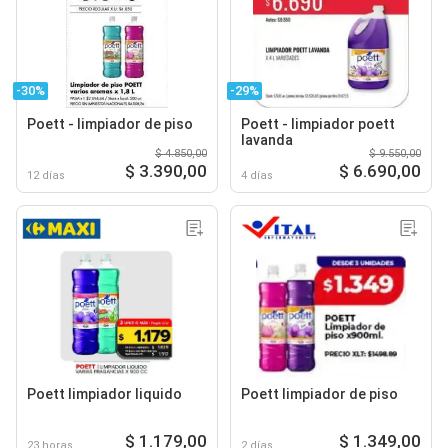
-30%
-29%
Poett - limpiador de piso
Poett - limpiador poett
lavanda
$ 4.850,00
$ 9.550,00
$ 3.390,00
$ 6.690,00
12 días
4 días
Poett limpiador liquido
Poett limpiador de piso
$ 1.179,00
$ 1.349,00
23 horas
2 días