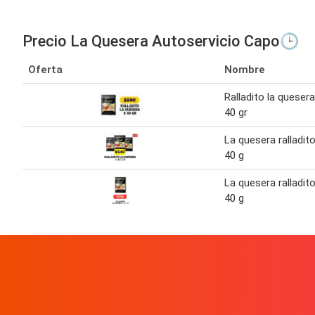
Precio La Quesera Autoservicio Capo🕒
Oferta
Nombre
Ralladito la quesera
40 gr
La quesera ralladit
40 g
La quesera ralladit
40 g