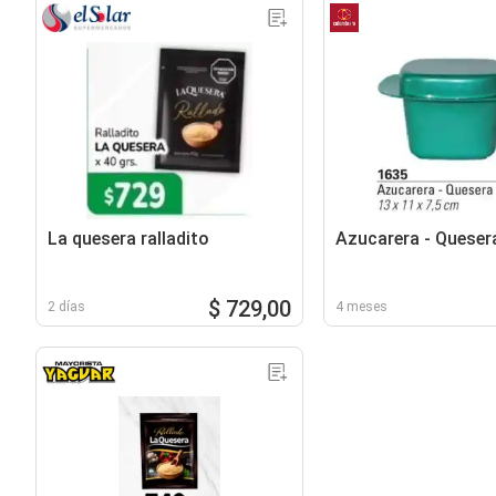
La quesera ralladito
Azucarera - Queser
$ 729,00
2 días
4 meses