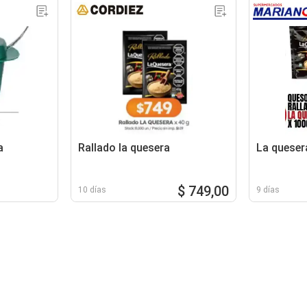
a
Rallado la quesera
La queser
$ 749,00
10 días
9 días