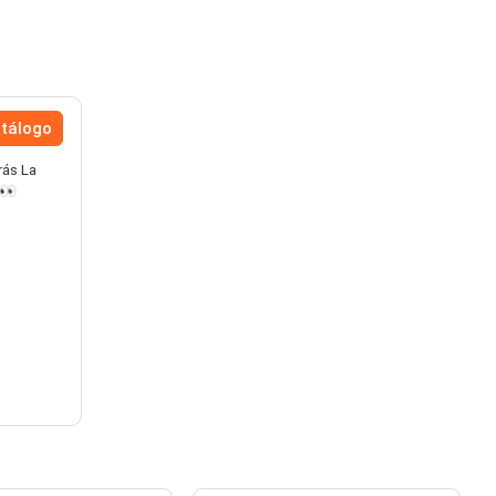
atálogo
rás La
.👀