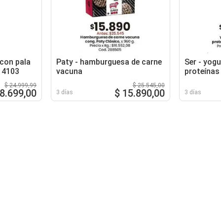
 con pala
Paty - hamburguesa de carne
Ser - yogu
614103
vacuna
proteínas
$ 24.999,99
$ 25.545,00
18.699,00
$ 15.890,00
3 días
3 días