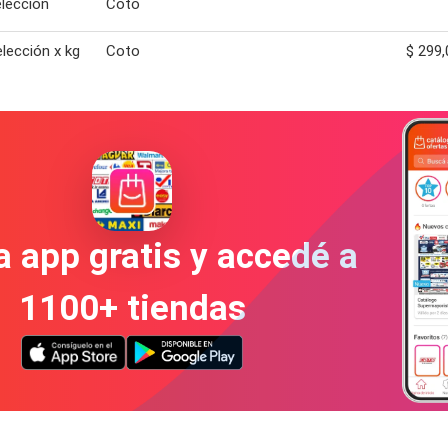
elección
Coto
elección x kg
Coto
$ 299,
a app gratis y accedé a
1100+ tiendas