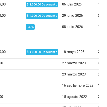
9,00
06 julio 2026
13 jul
$ 1.000,00 Descuento
9,00
29 junio 2026
05 jul
$ 4.000,00 Descuento
08 junio 2026
15 ju
-40%
9,00
18 mayo 2026
24 m
$ 4.000,00 Descuento
00
27 marzo 2023
02 ab
23 marzo 2023
26 m
16 septiembre 2022
18 se
00
15 agosto 2022
21 ag