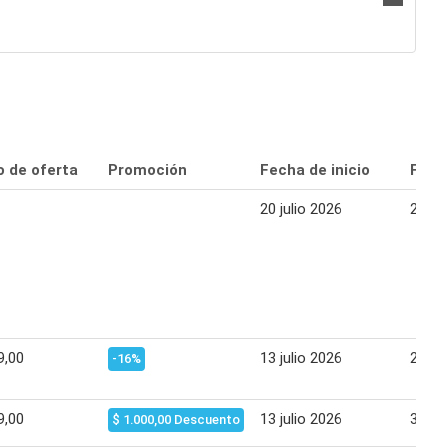
o de oferta
Promoción
Fecha de inicio
Fecha
20 julio 2026
26 jul
9,00
13 julio 2026
20 jul
-16%
9,00
13 julio 2026
31 jul
$ 1.000,00 Descuento