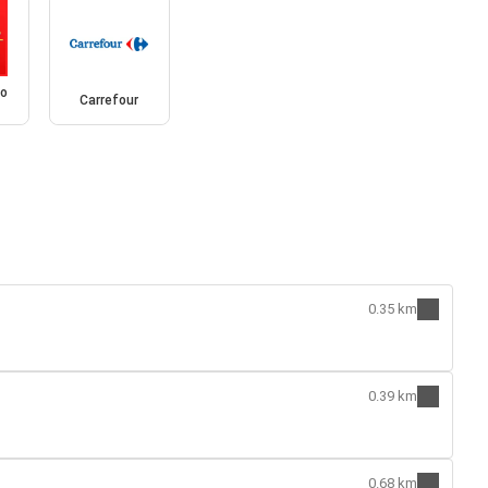
io
Carrefour
0.35 km
0.39 km
0.68 km