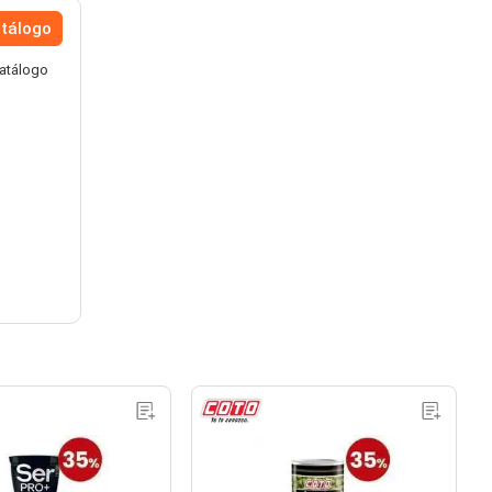
atálogo
catálogo