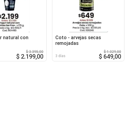
r natural con
Coto - arvejas secas
remojadas
$ 3.395,00
$ 1.029,00
$ 2.199,00
$ 649,00
3 días