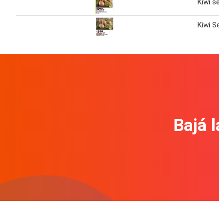
Kiwi s
Kiwi S
Bajá l