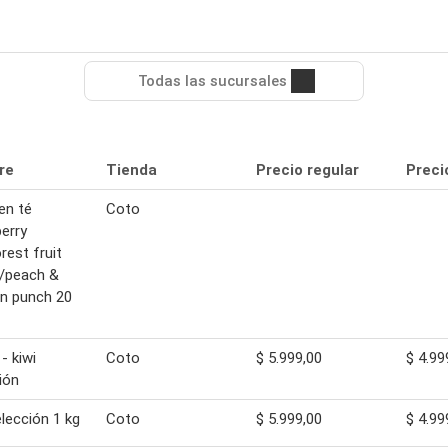
Todas las sucursales
re
Tienda
Precio regular
Preci
en té
Coto
erry
rest fruit
n/peach &
n punch 20
- kiwi
Coto
$ 5.999,00
$ 4.99
ión
elección 1 kg
Coto
$ 5.999,00
$ 4.99