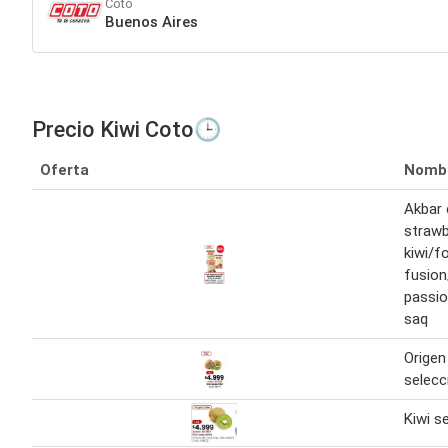
Coto
Buenos Aires
Precio Kiwi Coto🕒
Oferta
Nomb
Akbar 
strawb
kiwi/fo
fusio
passio
saq
Origen 
selecc
Kiwi s