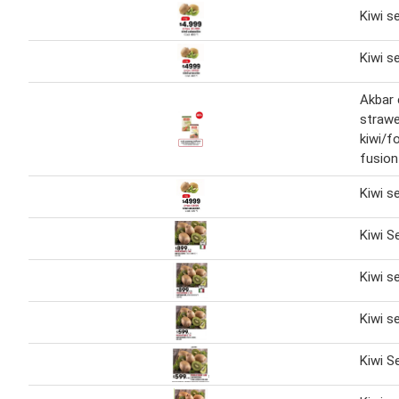
Kiwi s
Kiwi s
Akbar 
strawe
kiwi/fo
fusion
Kiwi s
Kiwi S
Kiwi s
Kiwi s
Kiwi S