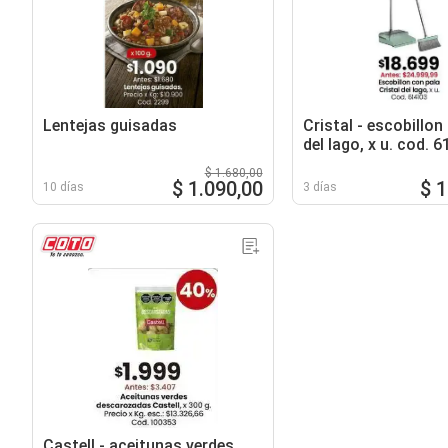
Lentejas guisadas
Cristal - escobillon
del lago, x u. cod. 
$ 1.680,00
$ 1.090,00
$ 
10 días
3 días
Castell - aceitunas verdes