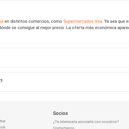
pa
en distintos comercios, como
Supermercados Vea
. Ya sea que
 dónde se consigue al mejor precio. La oferta más económica aparece
r?
Socios
tter
¿Te interesaría asociarte con nosotros?
ook
Contactanos