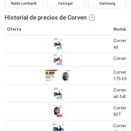
Naldo Lombardi
Cetrogar
Samsung
Historial de precios de Corven 🕒
Oferta
Nombre
Corven e
ad
Corven tr
Corven 
175 65r1
Corven e
ad full
Corven c
82T
Corven e