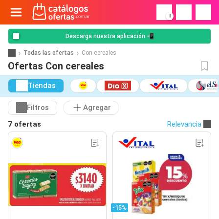
!
Descarga nuestra aplicación 📲
Todas las ofertas
Con cereales
Ofertas Con cereales
Tiendas
Filtros
Agregar
7 ofertas
Relevancia
-15%