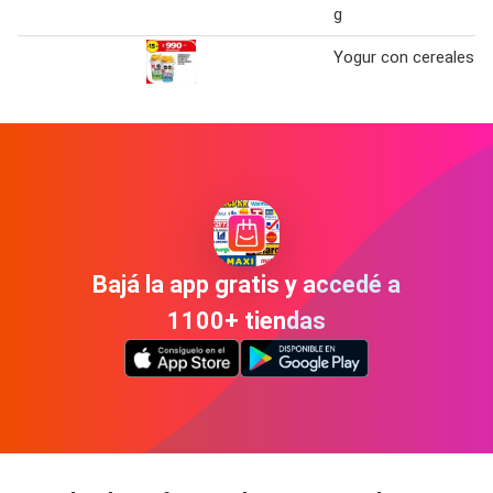
g
Yogur con cereales
Bajá la app gratis y accedé a
1100+ tiendas