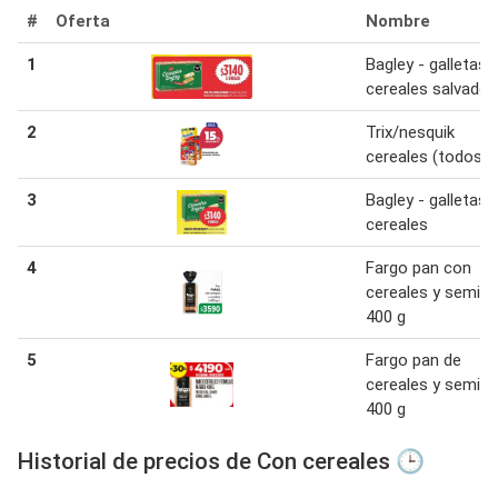
#
Oferta
Nombre
1
Bagley - galletas
cereales salvado
2
Trix/nesquik
cereales (todos)
3
Bagley - galletas
cereales
4
Fargo pan con
cereales y semilla
400 g
5
Fargo pan de
cereales y semilla
400 g
Historial de precios de Con cereales 🕒