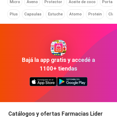
Micro
Aveno
Protector
Aceite de coco
Porta
Plus
Capsulas
Estuche
Atomo
Protein
Clás
Bajá la app gratis y accedé a
1100+ tiendas
Catálogos y ofertas Farmacias Lider