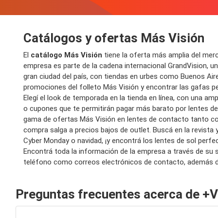
Catálogos y ofertas Más Visión
El
catálogo Más Visión
tiene la
oferta
más amplia del mer
empresa es parte de la cadena internacional GrandVision, u
gran
ciudad
del país, con
tiendas
en urbes como Buenos Aires
promociones
del
folleto Más Visión
y encontrar las
gafas
pe
Elegí el look de temporada en la
tienda en línea
, con una amp
o
cupones
que te permitirán pagar más
barato
por
lentes
de
gama de
ofertas Más Visión
en
lentes de contacto
tanto c
compra
salga a
precios bajos
de
outlet
. Buscá en la
revista
y
Cyber Monday o navidad, ¡y encontrá los lentes de sol perfec
Encontrá toda la información de la empresa a través de su s
teléfono
como correos electrónicos de contacto, además 
Preguntas frecuentes acerca de +V