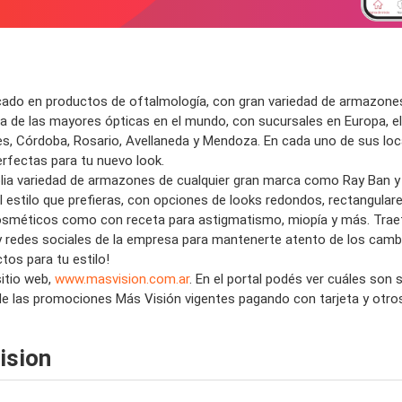
cado en
productos
de
oftalmología
, con gran variedad de
armazone
na de las mayores
ópticas
en el mundo, con
sucursales
en Europa, el
, Córdoba, Rosario, Avellaneda y Mendoza. En cada uno de sus lo
rfectas para tu nuevo look.
lia variedad de armazones de cualquier gran
marca
como Ray Ban y 
l estilo que prefieras, con opciones de looks redondos, rectangular
osméticos como con
receta
para
astigmatismo
,
miopía
y más. Trae
 redes sociales de la empresa para mantenerte atento de los camb
tos para tu estilo!
itio web,
www.masvision.com.ar
. En el portal podés ver cuáles son
de las
promociones Más Visión
vigentes pagando con
tarjeta
y otro
ision