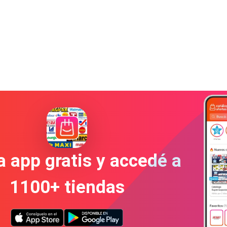
a app gratis y accedé a
1100+ tiendas