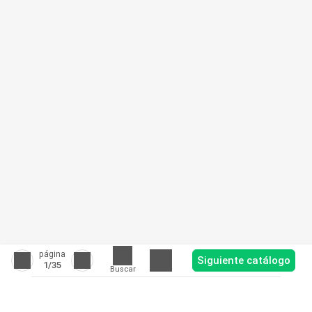
página
Siguiente catálogo
1
/35
Buscar