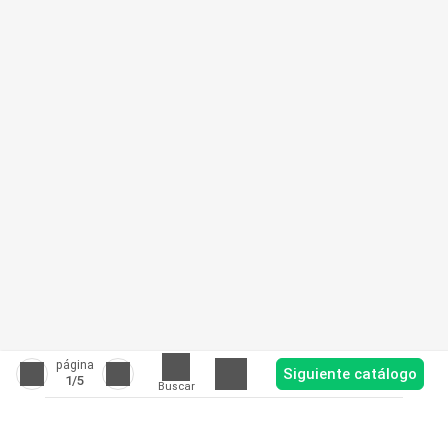
página
Siguiente catálogo
1
/5
Buscar