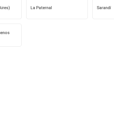
ires)
La Paternal
Sarandí
uenos