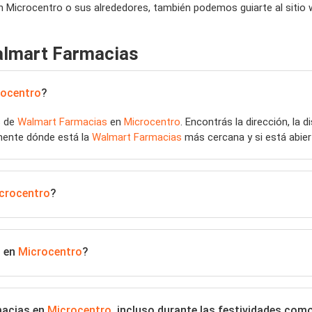
Microcentro o sus alrededores, también podemos guiarte al sitio
almart Farmacias
rocentro
?
s de
Walmart Farmacias
en
Microcentro
. Encontrás la dirección, la 
amente dónde está la
Walmart Farmacias
más cercana y si está abier
crocentro
?
s en
Microcentro
?
macias en
Microcentro
, incluso durante las festividades co