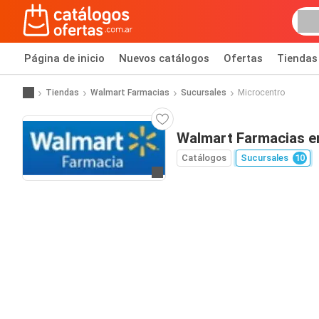
Página de inicio
Nuevos catálogos
Ofertas
Tiendas
Tiendas
Walmart Farmacias
Sucursales
Microcentro
Walmart Farmacias e
Catálogos
Sucursales
10
Ir a la página web