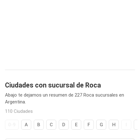
Ciudades con sucursal de Roca
Abajo te dejamos un resumen de 227 Roca sucursales en
Argentina.
110 Ciudades
0-9
A
B
C
D
E
F
G
H
I