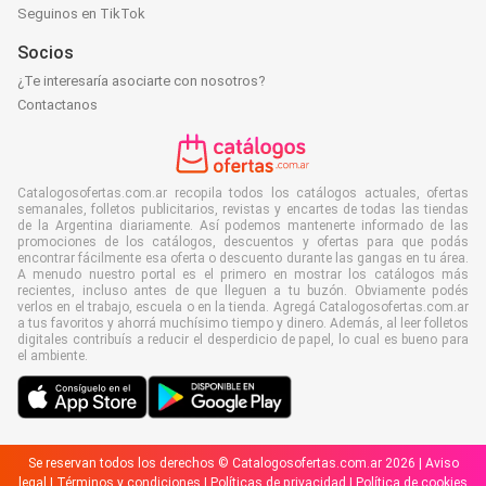
Seguinos en TikTok
Socios
¿Te interesaría asociarte con nosotros?
Contactanos
Catalogosofertas.com.ar recopila todos los catálogos actuales, ofertas
semanales, folletos publicitarios, revistas y encartes de todas las tiendas
de la Argentina diariamente. Así podemos mantenerte informado de las
promociones de los catálogos, descuentos y ofertas para que podás
encontrar fácilmente esa oferta o descuento durante las gangas en tu área.
A menudo nuestro portal es el primero en mostrar los catálogos más
recientes, incluso antes de que lleguen a tu buzón. Obviamente podés
verlos en el trabajo, escuela o en la tienda. Agregá Catalogosofertas.com.ar
a tus favoritos y ahorrá muchísimo tiempo y dinero. Además, al leer folletos
digitales contribuís a reducir el desperdicio de papel, lo cual es bueno para
el ambiente.
Se reservan todos los derechos © Catalogosofertas.com.ar 2026 |
Aviso
legal
|
Términos y condiciones
|
Políticas de privacidad
|
Política de cookies