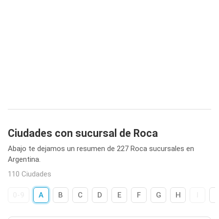
Ciudades con sucursal de Roca
Abajo te dejamos un resumen de 227 Roca sucursales en
Argentina.
110 Ciudades
0-9
A
B
C
D
E
F
G
H
I