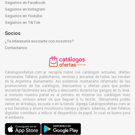
Seguinos en Facebook
Seguinos en Instagram
Seguinos en Youtube
Seguinos en TikTok
Socios
¿Te interesaría asociarte con nosotros?
Contactanos
Catalogosofertas.com.ar recopila todos los catálogos actuales, ofertas
semanales, folletos publicitarios, revistas y encartes de todas las tiendas
de la Argentina diariamente. Así podemos mantenerte informado de las
promociones de los catálogos, descuentos y ofertas para que podás
encontrar fácilmente esa oferta o descuento durante las gangas en tu área.
A menudo nuestro portal es el primero en mostrar los catálogos más
recientes, incluso antes de que lleguen a tu buzón. Obviamente podés
verlos en el trabajo, escuela o en la tienda. Agregá Catalogosofertas.com.ar
a tus favoritos y ahorrá muchísimo tiempo y dinero. Además, al leer folletos
digitales contribuís a reducir el desperdicio de papel, lo cual es bueno para
el ambiente.