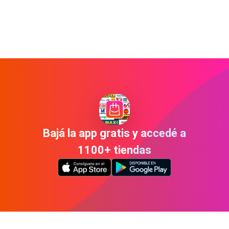
Bajá la app gratis y accedé a
1100+ tiendas