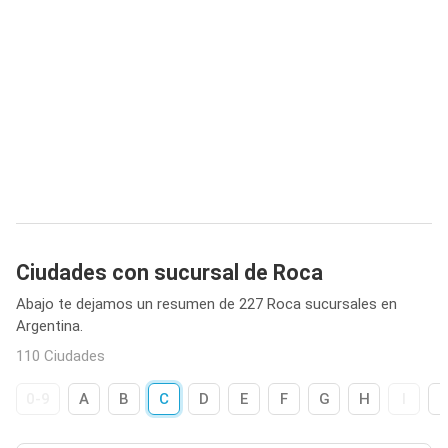
Ciudades con sucursal de Roca
Abajo te dejamos un resumen de 227 Roca sucursales en
Argentina.
110 Ciudades
0-9
A
B
C
D
E
F
G
H
I