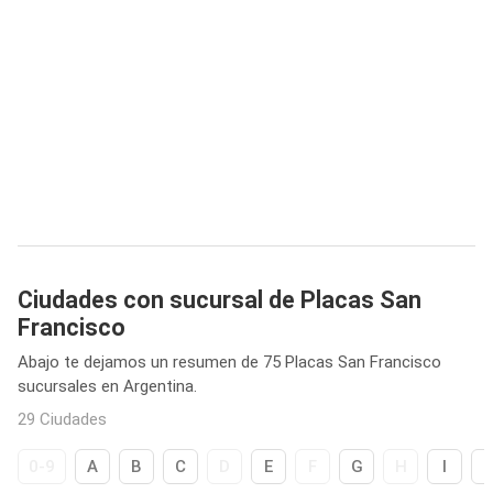
Ciudades con sucursal de Placas San
Francisco
Abajo te dejamos un resumen de 75 Placas San Francisco
sucursales en Argentina.
29 Ciudades
0-9
A
B
C
D
E
F
G
H
I