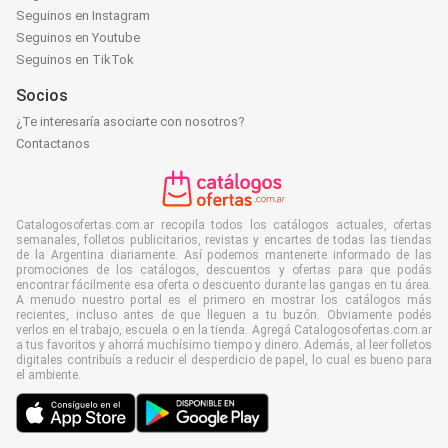
Seguinos en Instagram
Seguinos en Youtube
Seguinos en TikTok
Socios
¿Te interesaría asociarte con nosotros?
Contactanos
Catalogosofertas.com.ar recopila todos los catálogos actuales, ofertas
semanales, folletos publicitarios, revistas y encartes de todas las tiendas
de la Argentina diariamente. Así podemos mantenerte informado de las
promociones de los catálogos, descuentos y ofertas para que podás
encontrar fácilmente esa oferta o descuento durante las gangas en tu área.
A menudo nuestro portal es el primero en mostrar los catálogos más
recientes, incluso antes de que lleguen a tu buzón. Obviamente podés
verlos en el trabajo, escuela o en la tienda. Agregá Catalogosofertas.com.ar
a tus favoritos y ahorrá muchísimo tiempo y dinero. Además, al leer folletos
digitales contribuís a reducir el desperdicio de papel, lo cual es bueno para
el ambiente.