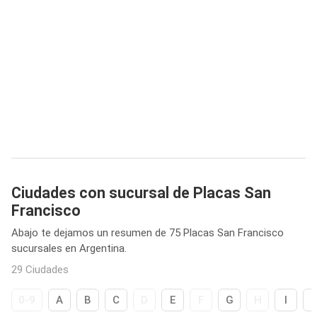
Ciudades con sucursal de Placas San
Francisco
Abajo te dejamos un resumen de 75 Placas San Francisco
sucursales en Argentina.
29 Ciudades
0-9
A
B
C
D
E
F
G
H
I