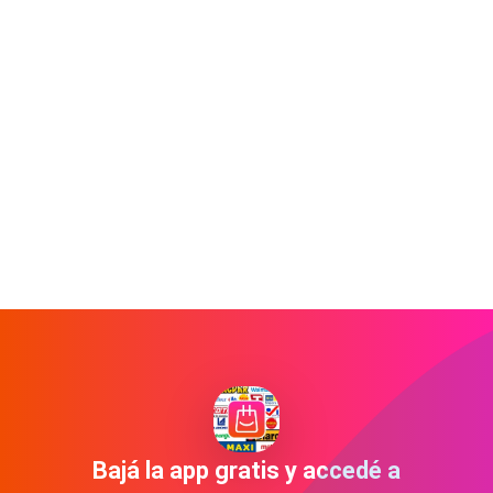
Bajá la app gratis y accedé a