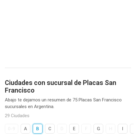
Ciudades con sucursal de Placas San
Francisco
Abajo te dejamos un resumen de 75 Placas San Francisco
sucursales en Argentina.
29 Ciudades
0-9
A
B
C
D
E
F
G
H
I