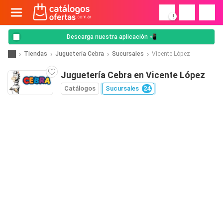
!
Descarga nuestra aplicación 📲
Tiendas
Juguetería Cebra
Sucursales
Vicente López
Juguetería Cebra en Vicente López
Catálogos
Sucursales
24