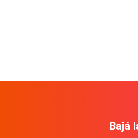
Bajá l