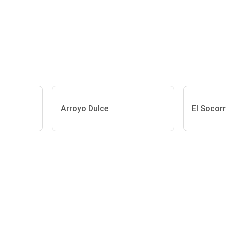
Arroyo Dulce
El Socor