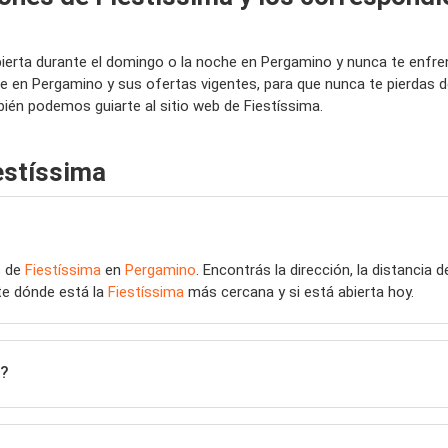
 abierta durante el domingo o la noche en Pergamino y nunca te enfr
te en Pergamino y sus ofertas vigentes, para que nunca te pierdas
ién podemos guiarte al sitio web de Fiestíssima.
estíssima
s de
Fiestíssima
en
Pergamino
. Encontrás la dirección, la distancia 
te dónde está la
Fiestíssima
más cercana y si está abierta hoy.
?