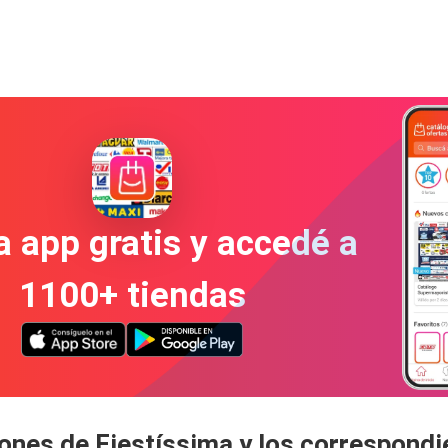
a app gratis y accedé a
1100+ tiendas
ones de Fiestíssima y los correspondi