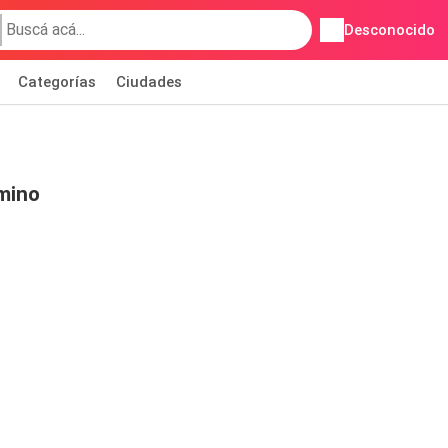
Desconocido
Categorías
Ciudades
mino