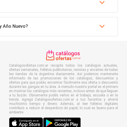
 y Año Nuevo?
Catalogosofertas.com.ar recopila todos los catálogos actuales,
ofertas semanales, folletos publicitarios, revistas y encartes de todas
las tiendas de la Argentina diariamente. Así podemos mantenerte
informado de las promociones de los catálogos, descuentos y
ofertas para que podás encontrar fácilmente esa oferta o descuento
durante las gangas en tu área. A menudo nuestro portal es el primero
en mostrar los catálogos más recientes, incluso antes de que lleguen
a tu buzón. Obviamente podés verlos en el trabajo, escuela o en la
tienda. Agregá Catalogosofertas.com.ar a tus favoritos y ahorrá
muchísimo tiempo y dinero. Además, al leer folletos digitales
contribuís a reducir el desperdicio de papel, lo cual es bueno para el
ambiente.