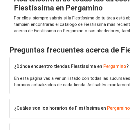
Fiestíssima en Pergamino
Por ellos, siempre sabrás si la Fiestíssima de tu área está
también encontrarás el catálogo de Fiestíssima más recien
acerca de Fiestíssima en Pergamino o sus alrededores, tamb
Preguntas frecuentes acerca de Fi
¿Dónde encuentro tiendas Fiestíssima en
Pergamino
?
En esta página vas a ver un listado con todas las sucursale
horarios actualizados de cada tienda. Así sabés exactamen
¿Cuáles son los horarios de Fiestíssima en
Pergamino