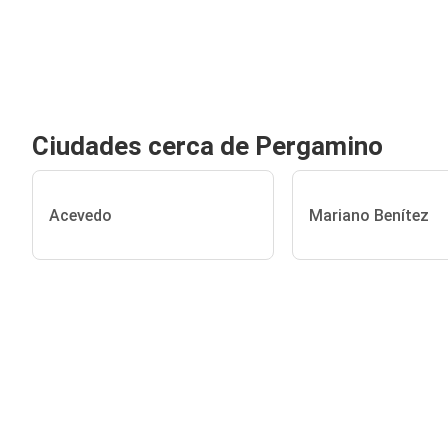
Ciudades cerca de Pergamino
Acevedo
Mariano Benítez