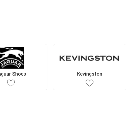
aguar Shoes
Kevingston