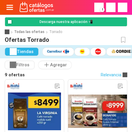
!
Descarga nuestra aplicación 📲
Todas las ofertas
Torrado
Ofertas Torrado
Tiendas
Filtros
Agregar
9 ofertas
Relevancia