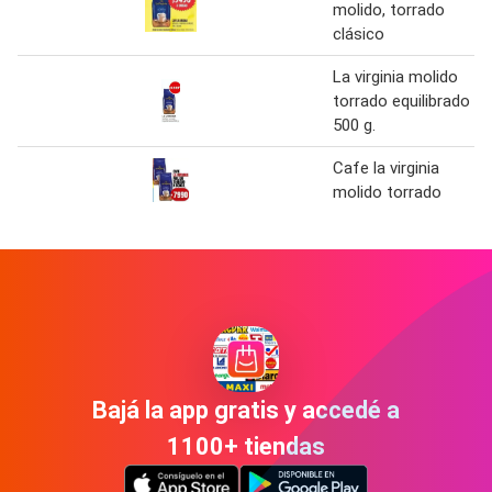
molido, torrado
clásico
La virginia molido
torrado equilibrado
500 g.
Cafe la virginia
molido torrado
Bajá la app gratis y accedé a
1100+ tiendas