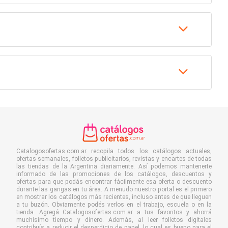
Catalogosofertas.com.ar recopila todos los catálogos actuales,
ofertas semanales, folletos publicitarios, revistas y encartes de todas
las tiendas de la Argentina diariamente. Así podemos mantenerte
informado de las promociones de los catálogos, descuentos y
ofertas para que podás encontrar fácilmente esa oferta o descuento
durante las gangas en tu área. A menudo nuestro portal es el primero
en mostrar los catálogos más recientes, incluso antes de que lleguen
a tu buzón. Obviamente podés verlos en el trabajo, escuela o en la
tienda. Agregá Catalogosofertas.com.ar a tus favoritos y ahorrá
muchísimo tiempo y dinero. Además, al leer folletos digitales
contribuís a reducir el desperdicio de papel, lo cual es bueno para el