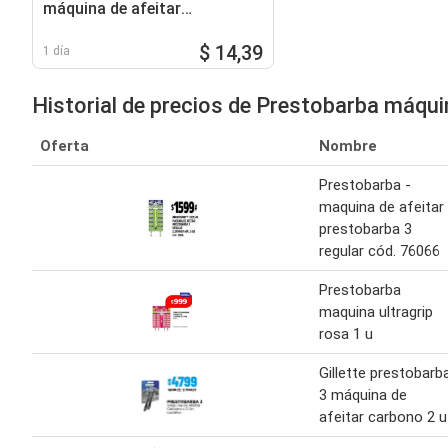
máquina de afeitar
comfortgel x 1 un. cód:7632
$ 14,39
1 día
Historial de precios de Prestobarba máqu
Oferta
Nombre
Prestobarba -
maquina de afeitar
prestobarba 3
regular cód. 76066
Prestobarba
maquina ultragrip
rosa 1 u
Gillette prestobarb
3 máquina de
afeitar carbono 2 u