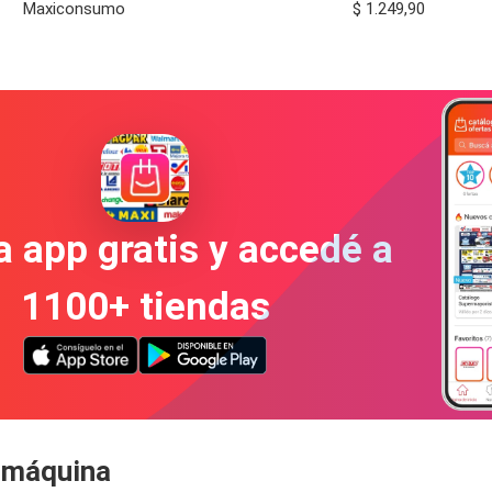
Maxiconsumo
$ 1.249,90
a app gratis y accedé a
1100+ tiendas
a máquina