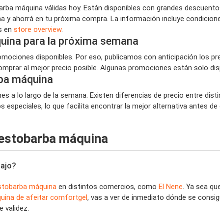
rba máquina válidas hoy. Están disponibles con grandes descuento
a y ahorrá en tu próxima compra. La información incluye condicion
es en
store overview
.
uina para la próxima semana
ociones disponibles. Por eso, publicamos con anticipación los p
mprar al mejor precio posible. Algunas promociones están solo disp
ba máquina
s a lo largo de la semana. Existen diferencias de precio entre dist
especiales, lo que facilita encontrar la mejor alternativa antes de
restobarba máquina
bajo?
stobarba máquina
en distintos comercios, como
El Nene
. Ya sea q
uina de afeitar comfortgel
, vas a ver de inmediato dónde se consi
e validez.