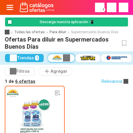
!
Descarga nuestra aplicación 📲
Todas las ofertas
Para diluir
Supermercados Buenos Días
Ofertas Para diluir en Supermercados
Buenos Días
Tiendas
1
Filtros
Agregar
1 de
6 ofertas
Relevancia