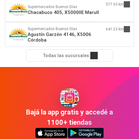
577.03 km
Supermercados Buenos Días
Chacabuco 405, X5000IIE Marull
Supermercados Buenos Días
641.23 km
Agustín Garzón 4146, X5006
Córdoba
Todas las sucursales
Bajá la app gratis y accedé a
1100+ tiendas