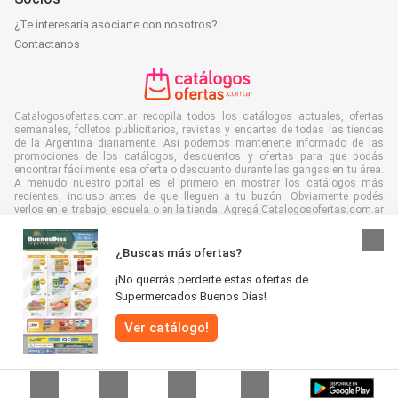
¿Te interesaría asociarte con nosotros?
Contactanos
Catalogosofertas.com.ar recopila todos los catálogos actuales, ofertas
semanales, folletos publicitarios, revistas y encartes de todas las tiendas
de la Argentina diariamente. Así podemos mantenerte informado de las
promociones de los catálogos, descuentos y ofertas para que podás
encontrar fácilmente esa oferta o descuento durante las gangas en tu área.
A menudo nuestro portal es el primero en mostrar los catálogos más
recientes, incluso antes de que lleguen a tu buzón. Obviamente podés
verlos en el trabajo, escuela o en la tienda. Agregá Catalogosofertas.com.ar
a tus favoritos y ahorrá muchísimo tiempo y dinero. Además, al leer folletos
digitales contribuís a reducir el desperdicio de papel, lo cual es bueno para
el ambiente.
¿Buscas más ofertas?
¡No querrás perderte estas ofertas de
Supermercados Buenos Días!
Ver catálogo!
Se reservan todos los derechos © Catalogosofertas.com.ar 2026 |
Aviso
legal
|
Términos y condiciones
|
Políticas de privacidad
|
Política de cookies