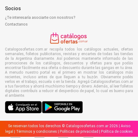
Socios
¿Te interesaría asociarte con nosotros?
Contactanos
Catalogosofertas.com.ar recopila todos los catálogos actuales, ofertas
semanales, folletos publicitarios, revistas y encartes de todas las tiendas
de la Argentina diariamente. Así podemos mantenerte informado de las
promociones de los catálogos, descuentos y ofertas para que podás
encontrar fácilmente esa oferta o descuento durante las gangas en tu área.
A menudo nuestro portal es el primero en mostrar los catálogos más
recientes, incluso antes de que lleguen a tu buzón. Obviamente podés
verlos en el trabajo, escuela o en la tienda. Agregá Catalogosofertas.com.ar
a tus favoritos y ahorrá muchísimo tiempo y dinero. Además, al leer folletos
digitales contribuís a reducir el desperdicio de papel, lo cual es bueno para
el ambiente.
Se reservan todos los derechos © Catalogosofertas.com.ar 2026 |
Aviso
legal
|
Términos y condiciones
|
Políticas de privacidad
|
Política de cookies