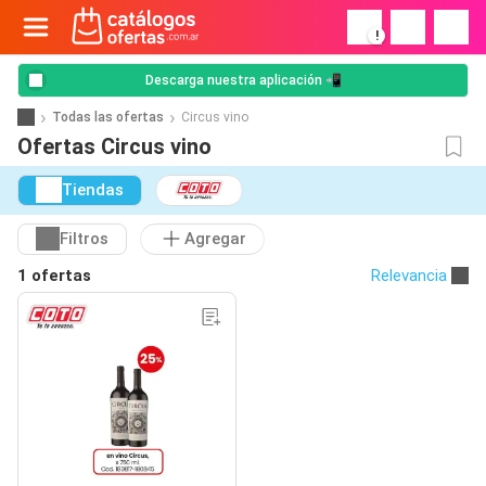
!
Descarga nuestra aplicación 📲
Todas las ofertas
Circus vino
Ofertas Circus vino
Tiendas
Filtros
Agregar
1 ofertas
Relevancia