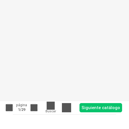
página
Siguiente catálogo
1
/29
Buscar