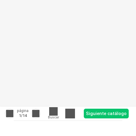
página
Siguiente catálogo
1
/14
Buscar