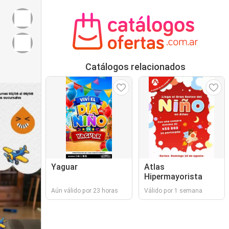
Catálogos relacionados
Yaguar
Atlas
Hipermayorista
Aún válido por 23 horas
Válido por 1 semana