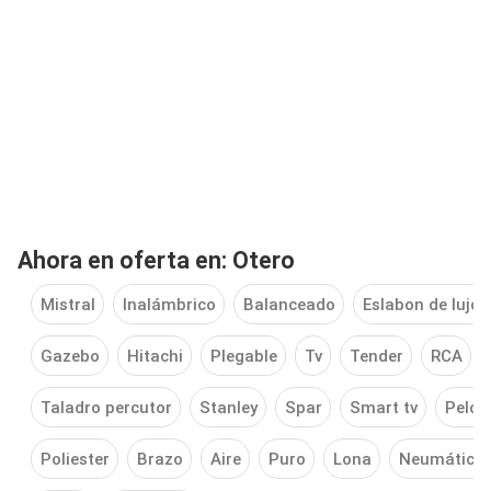
Ahora en oferta en: Otero
Mistral
Inalámbrico
Balanceado
Eslabon de lujo
Gazebo
Hitachi
Plegable
Tv
Tender
RCA
Taladro percutor
Stanley
Spar
Smart tv
Pelop
Poliester
Brazo
Aire
Puro
Lona
Neumático