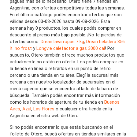
pagues más de lo necesario. Otero tiene 7 tiendas en
Argentina, con ofertas competitivas todas las semanas.
En el último catálogo podés encontrar ofertas que son
válidas desde 03-08-2026 hasta 09-08-2026. Esta
semana hay 0 productos, los cuales podés comprar en
descuento al precio más bajo posible. ¡No te pierdas de
ofertas como:
Drean lavarropas 7 kg
,
Drean heladera 356
lt. no frost
y
Longvie calefactor a gas 3000 cal
! Por
supuesto, Otero también ofrece muchos productos que
actualmente no están en oferta. Los podés comprar en
la tienda en línea o retirarlos en un punto de retiro
cercano o una tienda en tu área. Elegí la sucursal más
cercana con nuestro localizador de sucursales en el
menú superior que se encuentra al lado de la barra de
búsqueda. También podés encontrar más información
como los horarios de apertura de tu tienda en
Buenos
Aires
,
Azul
,
Las Flores
o cualquier otra tienda en la
Argentina en el sitio web de Otero.
Si no podés encontrar lo que estás buscando en el
folleto de Otero, buscá ofertas en tiendas similares en la