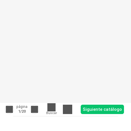
página
Siguiente catálogo
1
/20
Buscar