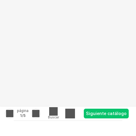
página
Siguiente catálogo
1
/5
Buscar