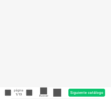
página
Siguiente catálogo
1
/13
Buscar