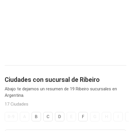
Ciudades con sucursal de Ribeiro
Abajo te dejamos un resumen de 19 Ribeiro sucursales en
Argentina.
17 Ciudades
0-9
A
B
C
D
E
F
G
H
I