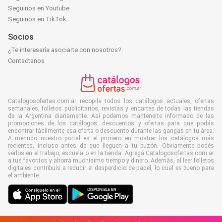
Seguinos en Youtube
Seguinos en TikTok
Socios
¿Te interesaría asociarte con nosotros?
Contactanos
Catalogosofertas.com.ar recopila todos los catálogos actuales, ofertas
semanales, folletos publicitarios, revistas y encartes de todas las tiendas
de la Argentina diariamente. Así podemos mantenerte informado de las
promociones de los catálogos, descuentos y ofertas para que podás
encontrar fácilmente esa oferta o descuento durante las gangas en tu área.
A menudo nuestro portal es el primero en mostrar los catálogos más
recientes, incluso antes de que lleguen a tu buzón. Obviamente podés
verlos en el trabajo, escuela o en la tienda. Agregá Catalogosofertas.com.ar
a tus favoritos y ahorrá muchísimo tiempo y dinero. Además, al leer folletos
digitales contribuís a reducir el desperdicio de papel, lo cual es bueno para
el ambiente.