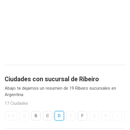
Ciudades con sucursal de Ribeiro
Abajo te dejamos un resumen de 19 Ribeiro sucursales en
Argentina.
17 Ciudades
0-9
A
B
C
D
E
F
G
H
I