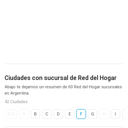
Ciudades con sucursal de Red del Hogar
Abajo te dejamos un resumen de 60 Red del Hogar sucursales
en Argentina.
42 Ciudades
0-9
A
B
C
D
E
F
G
H
I