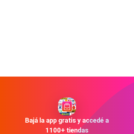
Bajá la app gratis y accedé a
1100+ tiendas