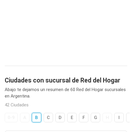
Ciudades con sucursal de Red del Hogar
Abajo te dejamos un resumen de 60 Red del Hogar sucursales
en Argentina.
42 Ciudades
0-9
A
B
C
D
E
F
G
H
I