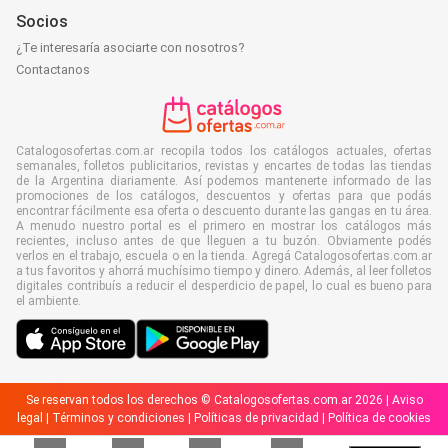
Socios
¿Te interesaría asociarte con nosotros?
Contactanos
Catalogosofertas.com.ar recopila todos los catálogos actuales, ofertas
semanales, folletos publicitarios, revistas y encartes de todas las tiendas
de la Argentina diariamente. Así podemos mantenerte informado de las
promociones de los catálogos, descuentos y ofertas para que podás
encontrar fácilmente esa oferta o descuento durante las gangas en tu área.
A menudo nuestro portal es el primero en mostrar los catálogos más
recientes, incluso antes de que lleguen a tu buzón. Obviamente podés
verlos en el trabajo, escuela o en la tienda. Agregá Catalogosofertas.com.ar
a tus favoritos y ahorrá muchísimo tiempo y dinero. Además, al leer folletos
digitales contribuís a reducir el desperdicio de papel, lo cual es bueno para
el ambiente.
Se reservan todos los derechos © Catalogosofertas.com.ar 2026 |
Aviso
legal
|
Términos y condiciones
|
Políticas de privacidad
|
Política de cookies