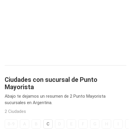
Ciudades con sucursal de Punto
Mayorista
Abajo te dejamos un resumen de 2 Punto Mayorista
sucursales en Argentina.
2 Ciudades
0-9
A
B
C
D
E
F
G
H
I