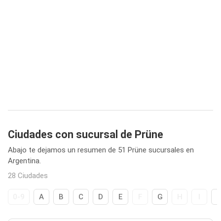
Ciudades con sucursal de Prüne
Abajo te dejamos un resumen de 51 Prüne sucursales en
Argentina.
28 Ciudades
0-9
A
B
C
D
E
F
G
H
I