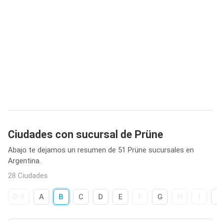
Ciudades con sucursal de Prüne
Abajo te dejamos un resumen de 51 Prüne sucursales en
Argentina.
28 Ciudades
0-9
A
B
C
D
E
F
G
H
I