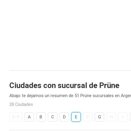
Ciudades con sucursal de Prüne
Abajo te dejamos un resumen de 51 Prüne sucursales en Argen
28 Ciudades
0-9
A
B
C
D
E
F
G
H
I