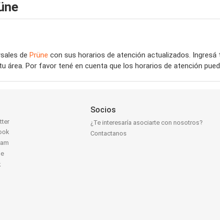
üne
rsales de
Prüne
con sus horarios de atención actualizados. Ingresá
tu área. Por favor tené en cuenta que los horarios de atención pued
Socios
tter
¿Te interesaría asociarte con nosotros?
ook
Contactanos
ram
be
k