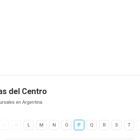
as del Centro
ursales en Argentina.
J
K
L
M
N
O
P
Q
R
S
T