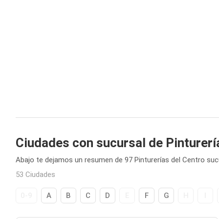
Ciudades con sucursal de Pinturerí
Abajo te dejamos un resumen de 97 Pinturerías del Centro suc
53 Ciudades
0-9
A
B
C
D
E
F
G
H
I