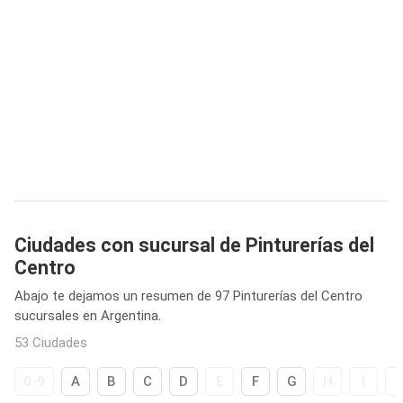
Ciudades con sucursal de Pinturerías del
Centro
Abajo te dejamos un resumen de 97 Pinturerías del Centro
sucursales en Argentina.
53 Ciudades
0-9
A
B
C
D
E
F
G
H
I