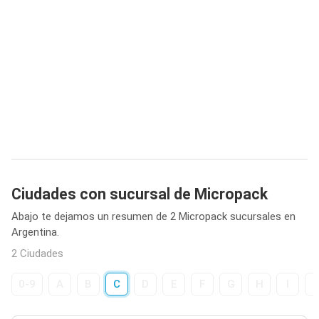
Ciudades con sucursal de Micropack
Abajo te dejamos un resumen de 2 Micropack sucursales en
Argentina.
2 Ciudades
0-9
A
B
C
D
E
F
G
H
I