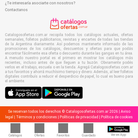
¿Te interesaría asociarte con nosotros?
Contactanos
Catalogosofertas.com.ar recopila todos los catálogos actuales, ofertas
semanales, folletos publicitarios, revistas y encartes de todas las tiendas
de la Argentina diariamente. Así podemos mantenerte informado de las
promociones de los catálogos, descuentos y ofertas para que podás
encontrar fácilmente esa oferta o descuento durante las gangas en tu área.
A menudo nuestro portal es el primero en mostrar los catálogos más
recientes, incluso antes de que lleguen a tu buzón. Obviamente podés
verlos en el trabajo, escuela o en la tienda. Agregá Catalogosofertas.com.ar
a tus favoritos y ahorrá muchísimo tiempo y dinero. Además, al leer folletos
digitales contribuís a reducir el desperdicio de papel, lo cual es bueno para
el ambiente.
Se reservan todos los derechos © Catalogosofertas.com.ar 2026 |
Aviso
legal
|
Términos y condiciones
|
Políticas de privacidad
|
Política de cookies
Ver en App
Catálogos
Ofertas
Favoritos
Guardado