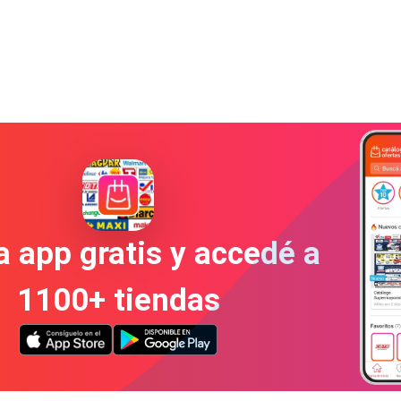
a app gratis y accedé a
1100+ tiendas