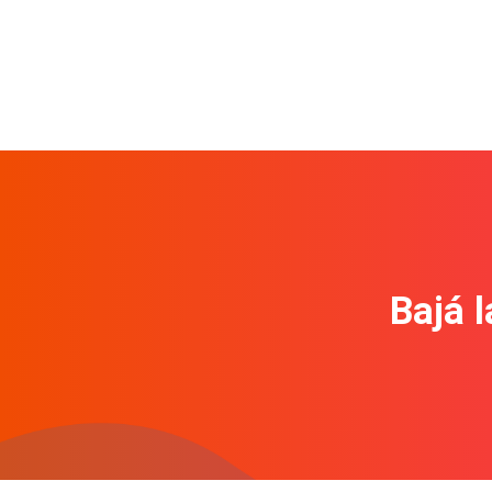
Bajá l