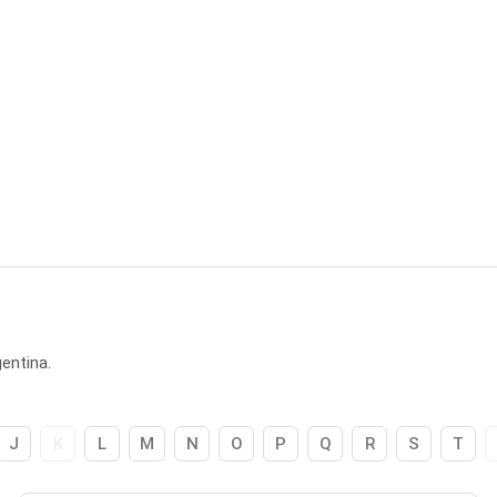
entina.
J
K
L
M
N
O
P
Q
R
S
T