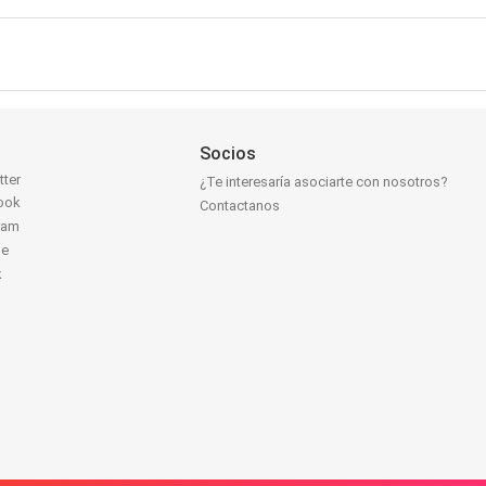
Socios
tter
¿Te interesaría asociarte con nosotros?
ook
Contactanos
ram
be
k