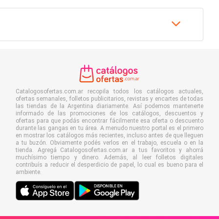
Catalogosofertas.com.ar recopila todos los catálogos actuales,
ofertas semanales, folletos publicitarios, revistas y encartes de todas
las tiendas de la Argentina diariamente. Así podemos mantenerte
informado de las promociones de los catálogos, descuentos y
ofertas para que podás encontrar fácilmente esa oferta o descuento
durante las gangas en tu área. A menudo nuestro portal es el primero
en mostrar los catálogos más recientes, incluso antes de que lleguen
a tu buzón. Obviamente podés verlos en el trabajo, escuela o en la
tienda. Agregá Catalogosofertas.com.ar a tus favoritos y ahorrá
muchísimo tiempo y dinero. Además, al leer folletos digitales
contribuís a reducir el desperdicio de papel, lo cual es bueno para el
ambiente.