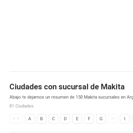
Ciudades con sucursal de Makita
Abajo te dejamos un resumen de 150 Makita sucursales en Arg
81 Ciudades
0-9
A
B
C
D
E
F
G
H
I