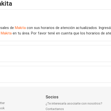
kita
rsales de
Makita
con sus horarios de atención actualizados. Ingres
e
Makita
en tu área. Por favor tené en cuenta que los horarios de at
Socios
tter
¿Te interesaría asociarte con nosotros?
ook
Contactanos