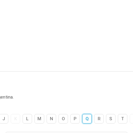
entina.
J
K
L
M
N
O
P
Q
R
S
T