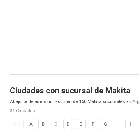
Ciudades con sucursal de Makita
Abajo te dejamos un resumen de 150 Makita sucursales en Arg
81 Ciudades
0-9
A
B
C
D
E
F
G
H
I