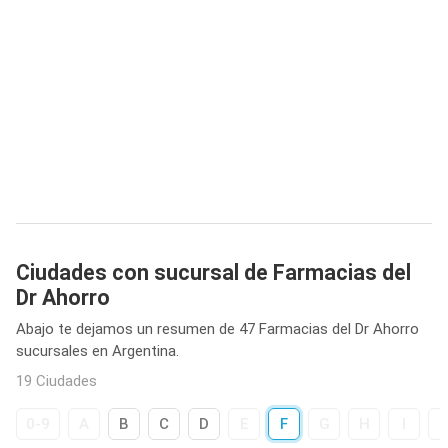
Ciudades con sucursal de Farmacias del
Dr Ahorro
Abajo te dejamos un resumen de 47 Farmacias del Dr Ahorro
sucursales en Argentina.
19 Ciudades
0-9
A
B
C
D
E
F
G
H
I