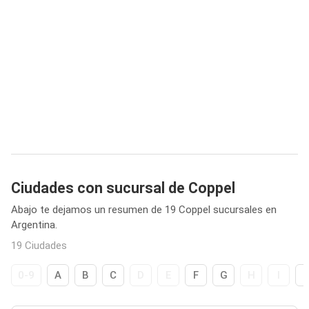
Ciudades con sucursal de Coppel
Abajo te dejamos un resumen de 19 Coppel sucursales en
Argentina.
19 Ciudades
0-9
A
B
C
D
E
F
G
H
I