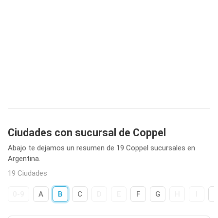
Ciudades con sucursal de Coppel
Abajo te dejamos un resumen de 19 Coppel sucursales en
Argentina.
19 Ciudades
0-9
A
B
C
D
E
F
G
H
I