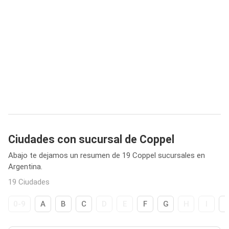
Ciudades con sucursal de Coppel
Abajo te dejamos un resumen de 19 Coppel sucursales en
Argentina.
19 Ciudades
0-9
A
B
C
D
E
F
G
H
I