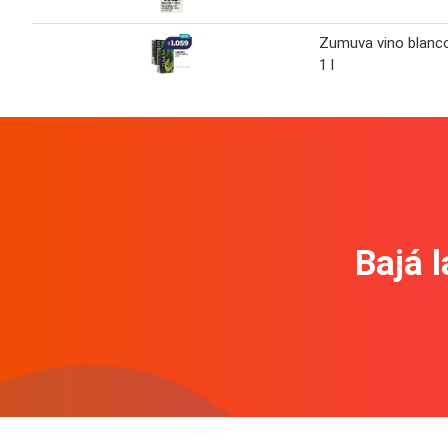
Zumuva vino blanc
1 l
Bajá l