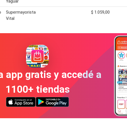
Yaguar
o
Supermayorista
$ 1.059,00
Vital
a app gratis y accedé a
1100+ tiendas