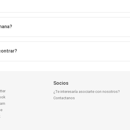
emana?
contrar?
Socios
tter
¿Te interesaría asociarte con nosotros?
ook
Contactanos
ram
be
k